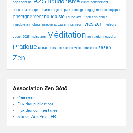
AZS
Bouddhisme
app zoom
azi
climat
confinement
debuter la pratique
dharma
dojo de paris
ecologie
engagement ecologique
enseignement bouddiste
equipe azs93
fetes fin année
livres zen
immobile
immobilité
initiation au zazen
interview
meilleurs
Méditation
voeux 2025
moine zen
non action
nouvel an
Pratique
zazen
Retraite
sesshin
silence
visioconference
Zen
Association Zen Sôtô
Connexion
Flux des publications
Flux des commentaires
Site de WordPress-FR