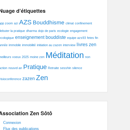
Nuage d’étiquettes
AZS
Bouddhisme
app zoom
azi
climat
confinement
debuter la pratique
dharma
dojo de paris
ecologie
engagement
enseignement bouddiste
ecologique
equipe azs93
fetes fin
livres zen
année
immobile
immobilité
initiation au zazen
interview
Méditation
meilleurs voeux 2025
moine zen
non
Pratique
action
nouvel an
Retraite
sesshin
silence
Zen
zazen
visioconference
Association Zen Sôtô
Connexion
Flux des publications