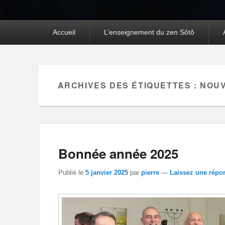
Premier
Accueil
L’enseignement du zen Sôtô
menu
ARCHIVES DES ÉTIQUETTES :
NOUV
Bonnée année 2025
Publié le
5 janvier 2025
par
pierre
—
Laissez une répo