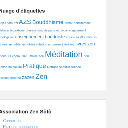
Nuage d’étiquettes
AZS
Bouddhisme
app zoom
azi
climat
confinement
debuter la pratique
dharma
dojo de paris
ecologie
engagement
enseignement bouddiste
ecologique
equipe azs93
fetes fin
livres zen
année
immobile
immobilité
initiation au zazen
interview
Méditation
meilleurs voeux 2025
moine zen
non
Pratique
action
nouvel an
Retraite
sesshin
silence
Zen
zazen
visioconference
Association Zen Sôtô
Connexion
Flux des publications