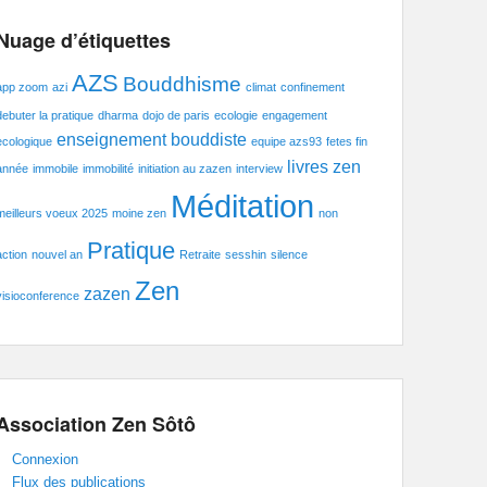
Nuage d’étiquettes
AZS
Bouddhisme
app zoom
azi
climat
confinement
debuter la pratique
dharma
dojo de paris
ecologie
engagement
enseignement bouddiste
ecologique
equipe azs93
fetes fin
livres zen
année
immobile
immobilité
initiation au zazen
interview
Méditation
meilleurs voeux 2025
moine zen
non
Pratique
action
nouvel an
Retraite
sesshin
silence
Zen
zazen
visioconference
Association Zen Sôtô
Connexion
Flux des publications