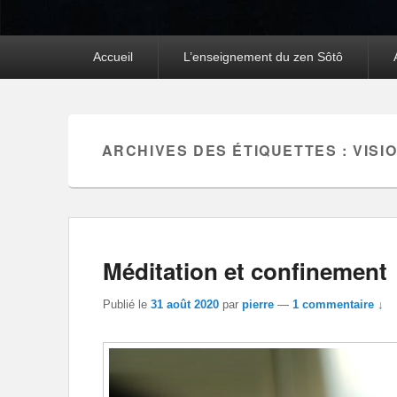
Premier
Accueil
L’enseignement du zen Sôtô
menu
ARCHIVES DES ÉTIQUETTES :
VISI
Méditation et confinement
Publié le
31 août 2020
par
pierre
—
1 commentaire ↓