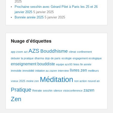
2025
Prochaine sesshin avec Gérard Pilet à Paris les 25 et 26
janvier 2025
5 janvier 2025
Bonnée année 2025
5 janvier 2025
Nuage d’étiquettes
AZS
Bouddhisme
app zoom
azi
climat
confinement
debuter la pratique
dharma
dojo de paris
ecologie
engagement ecologique
enseignement bouddiste
equipe azs93
fetes fin année
livres zen
immobile
immobilité
initiation au zazen
interview
meilleurs
Méditation
voeux 2025
moine zen
non action
nouvel an
Pratique
zazen
Retraite
sesshin
silence
visioconference
Zen