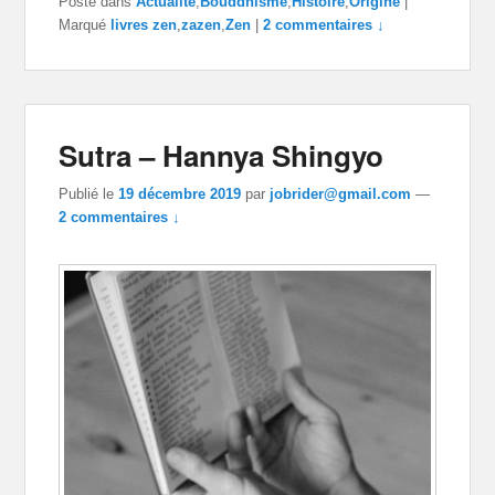
Posté dans
Actualité
,
Bouddhisme
,
Histoire
,
Origine
|
Marqué
livres zen
,
zazen
,
Zen
|
2 commentaires ↓
Sutra – Hannya Shingyo
Publié le
19 décembre 2019
par
jobrider@gmail.com
—
2 commentaires ↓