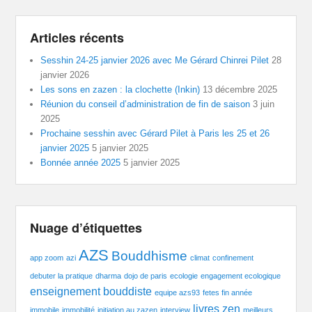
Articles récents
Sesshin 24-25 janvier 2026 avec Me Gérard Chinrei Pilet
28
janvier 2026
Les sons en zazen : la clochette (Inkin)
13 décembre 2025
Réunion du conseil d’administration de fin de saison
3 juin
2025
Prochaine sesshin avec Gérard Pilet à Paris les 25 et 26
janvier 2025
5 janvier 2025
Bonnée année 2025
5 janvier 2025
Nuage d’étiquettes
AZS
Bouddhisme
app zoom
azi
climat
confinement
debuter la pratique
dharma
dojo de paris
ecologie
engagement ecologique
enseignement bouddiste
equipe azs93
fetes fin année
livres zen
immobile
immobilité
initiation au zazen
interview
meilleurs