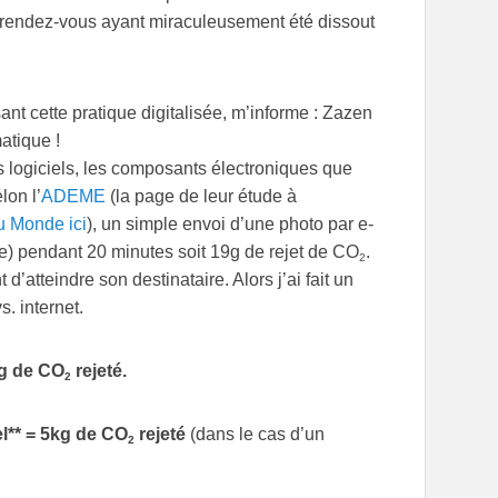
s rendez-vous ayant miraculeusement été dissout
nt cette pratique digitalisée, m’informe : Zazen
atique !
s logiciels, les composants électroniques que
lon l’
ADEME
(la page de leur étude à
du Monde ici
), un simple envoi d’une photo par e-
 pendant 20 minutes soit 19g de rejet de CO
.
2
atteindre son destinataire. Alors j’ai fait un
. internet.
kg de CO
rejeté.
2
l** = 5kg
de CO
rejeté
(dans le cas d’un
2