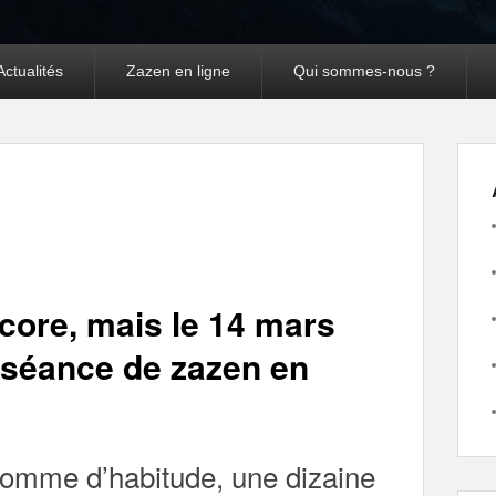
Actualités
Zazen en ligne
Qui sommes-nous ?
Navigation dans les
←
Précédent
Suivant
→
articles
core, mais le 14 mars
e séance de zazen en
omme d’habitude, une dizaine