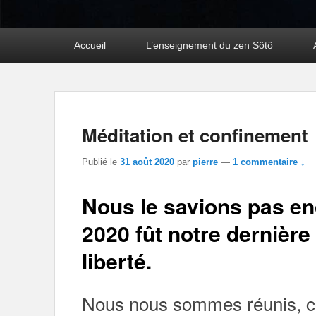
Premier
Accueil
L’enseignement du zen Sôtô
menu
Méditation et confinement
Publié le
31 août 2020
par
pierre
—
1 commentaire ↓
Nous le savions pas en
2020 fût notre dernièr
liberté.
Nous nous sommes réunis, c