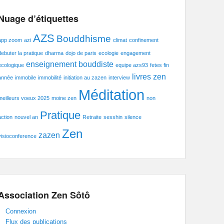
Nuage d’étiquettes
AZS
Bouddhisme
app zoom
azi
climat
confinement
debuter la pratique
dharma
dojo de paris
ecologie
engagement
enseignement bouddiste
ecologique
equipe azs93
fetes fin
livres zen
année
immobile
immobilité
initiation au zazen
interview
Méditation
meilleurs voeux 2025
moine zen
non
Pratique
action
nouvel an
Retraite
sesshin
silence
Zen
zazen
visioconference
Association Zen Sôtô
Connexion
Flux des publications