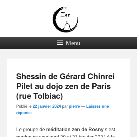
Menu
Navigation dans les
←
Précédent
Suivant
→
articles
Shessin de Gérard Chinrei
Pilet au dojo zen de Paris
(rue Tolbiac)
Publié le
22 janvier 2024
par
pierre
—
Laissez une
réponse
Le groupe de
méditation zen de Rosny
s’est