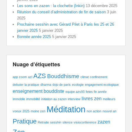
Les sons en zazen : la clochette (Inkin)
13 décembre 2025
Réunion du conseil d’administration de fin de saison
3 juin
2025
Prochaine sesshin avec Gérard Pilet à Paris les 25 et 26
janvier 2025
5 janvier 2025
Bonnée année 2025
5 janvier 2025
Nuage d’étiquettes
AZS
Bouddhisme
app zoom
azi
climat
confinement
debuter la pratique
dharma
dojo de paris
ecologie
engagement ecologique
enseignement bouddiste
equipe azs93
fetes fin année
livres zen
immobile
immobilité
initiation au zazen
interview
meilleurs
Méditation
voeux 2025
moine zen
non action
nouvel an
Pratique
zazen
Retraite
sesshin
silence
visioconference