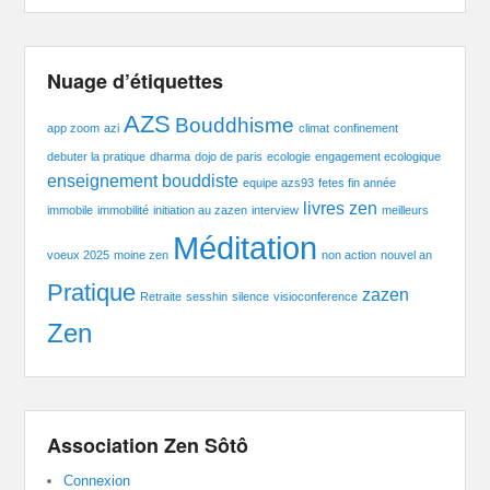
Nuage d’étiquettes
AZS
Bouddhisme
app zoom
azi
climat
confinement
debuter la pratique
dharma
dojo de paris
ecologie
engagement ecologique
enseignement bouddiste
equipe azs93
fetes fin année
livres zen
immobile
immobilité
initiation au zazen
interview
meilleurs
Méditation
voeux 2025
moine zen
non action
nouvel an
Pratique
zazen
Retraite
sesshin
silence
visioconference
Zen
Association Zen Sôtô
Connexion