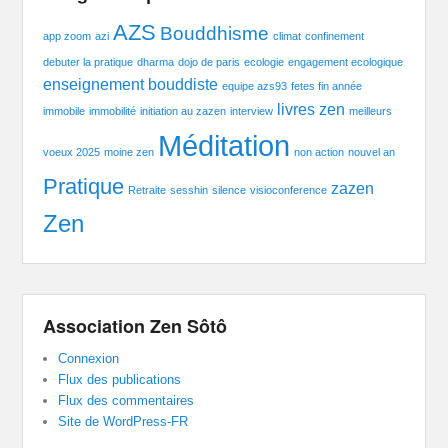
AZS
Bouddhisme
app zoom
azi
climat
confinement
debuter la pratique
dharma
dojo de paris
ecologie
engagement ecologique
enseignement bouddiste
equipe azs93
fetes fin année
livres zen
immobile
immobilité
initiation au zazen
interview
meilleurs
Méditation
voeux 2025
moine zen
non action
nouvel an
Pratique
zazen
Retraite
sesshin
silence
visioconference
Zen
Association Zen Sôtô
Connexion
Flux des publications
Flux des commentaires
Site de WordPress-FR