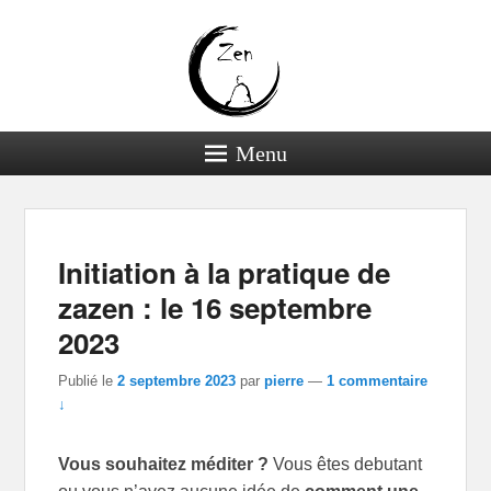
Menu
Navigation dans les
←
Précédent
Suivant
→
articles
Initiation à la pratique de
zazen : le 16 septembre
2023
Publié le
2 septembre 2023
par
pierre
—
1 commentaire
↓
Vous souhaitez méditer ?
Vous êtes debutant