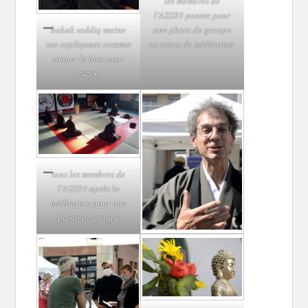
les membres de
l’AZS93 posent pour
babak seddiq moine
une photo de groupe
zen expliquant commet
en tenue de méditation
sonner le bois pour
zazen
tous les membres de
l’AZS93 après la
méditation pour une
photo de groupe