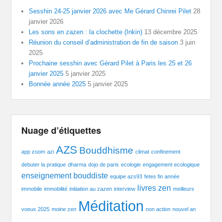
Sesshin 24-25 janvier 2026 avec Me Gérard Chinrei Pilet
28
janvier 2026
Les sons en zazen : la clochette (Inkin)
13 décembre 2025
Réunion du conseil d’administration de fin de saison
3 juin
2025
Prochaine sesshin avec Gérard Pilet à Paris les 25 et 26
janvier 2025
5 janvier 2025
Bonnée année 2025
5 janvier 2025
Nuage d’étiquettes
AZS
Bouddhisme
app zoom
azi
climat
confinement
debuter la pratique
dharma
dojo de paris
ecologie
engagement ecologique
enseignement bouddiste
equipe azs93
fetes fin année
livres zen
immobile
immobilité
initiation au zazen
interview
meilleurs
Méditation
voeux 2025
moine zen
non action
nouvel an