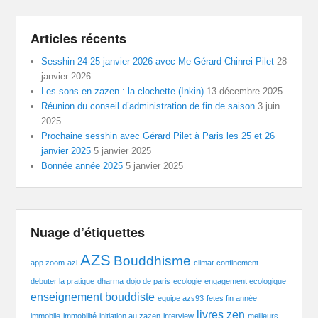
Articles récents
Sesshin 24-25 janvier 2026 avec Me Gérard Chinrei Pilet
28
janvier 2026
Les sons en zazen : la clochette (Inkin)
13 décembre 2025
Réunion du conseil d’administration de fin de saison
3 juin
2025
Prochaine sesshin avec Gérard Pilet à Paris les 25 et 26
janvier 2025
5 janvier 2025
Bonnée année 2025
5 janvier 2025
Nuage d’étiquettes
AZS
Bouddhisme
app zoom
azi
climat
confinement
debuter la pratique
dharma
dojo de paris
ecologie
engagement ecologique
enseignement bouddiste
equipe azs93
fetes fin année
livres zen
immobile
immobilité
initiation au zazen
interview
meilleurs