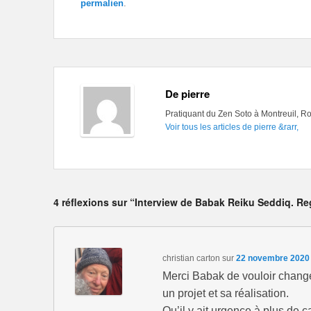
permalien
.
De pierre
Pratiquant du Zen Soto à Montreuil, Ro
Voir tous les articles de pierre
&rarr,
4 réflexions sur “Interview de Babak Reiku Seddiq. R
christian carton
sur
22 novembre 2020 
Merci Babak de vouloir change
un projet et sa réalisation.
Qu’il y ait urgence à plus de ca