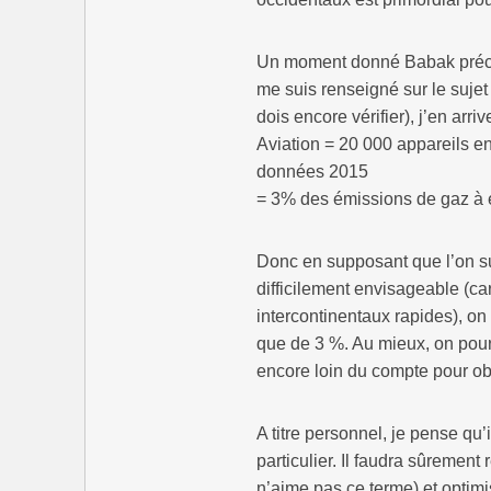
Un moment donné Babak précon
me suis renseigné sur le sujet
dois encore vérifier), j’en arrive
Aviation = 20 000 appareils en 
données 2015
= 3% des émissions de gaz à e
Donc en supposant que l’on su
difficilement envisageable (ca
intercontinentaux rapides), on 
que de 3 %. Au mieux, on pourr
encore loin du compte pour obten
A titre personnel, je pense qu’il
particulier. Il faudra sûrement 
n’aime pas ce terme) et optim