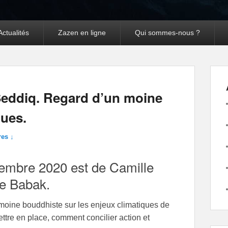
Actualités
Zazen en ligne
Qui sommes-nous ?
Navigation dans les
←
Précédent
Suivant
→
articles
Seddiq. Regard d’un moine
ques.
es ↓
vembre 2020 est de Camille
de Babak.
n moine bouddhiste sur les enjeux climatiques de
ettre en place, comment concilier action et