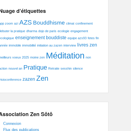
Nuage d’étiquettes
AZS
Bouddhisme
app zoom
azi
climat
confinement
debuter la pratique
dharma
dojo de paris
ecologie
engagement
enseignement bouddiste
ecologique
equipe azs93
fetes fin
livres zen
année
immobile
immobilité
initiation au zazen
interview
Méditation
meilleurs voeux 2025
moine zen
non
Pratique
action
nouvel an
Retraite
sesshin
silence
Zen
zazen
visioconference
Association Zen Sôtô
Connexion
Flux des publications