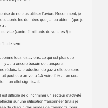
ise de ne plus utiliser l’avion. Récemment, je
 et d’après les données que j’ai pu obtenir (que je
 à :
service (contre 2 milliards de voitures !) =
ffet de serre.
pprime tous les avions, ce qui est plus que
r il y aura encore besoin de transports
ne réduira la production de gaz à effet de serre
ait peut-être arriver à 1,5 voire 2 % … on sera
ir un effet significatif.
 est difficile de d’incriminer un secteur d’activité
réfléchir sur une utilisation “raisonnée” (mais je
isée de chacun des modes de transports (pour