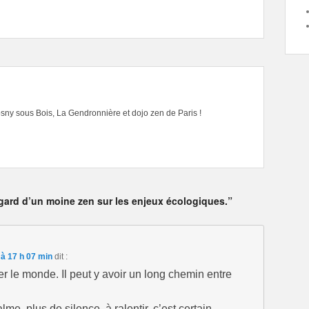
sny sous Bois, La Gendronnière et dojo zen de Paris !
egard d’un moine zen sur les enjeux écologiques.”
à 17 h 07 min
dit :
r le monde. Il peut y avoir un long chemin entre
lme, plus de silence, à ralentir, c’est certain,