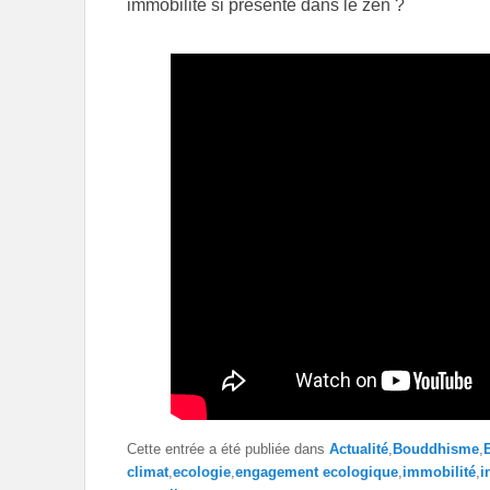
immobilité si présente dans le zen ?
Cette entrée a été publiée dans
Actualité
,
Bouddhisme
,
climat
,
ecologie
,
engagement ecologique
,
immobilité
,
i