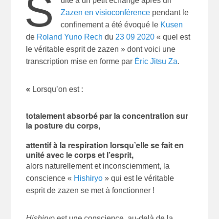
S
uite à un petit échange après un
Zazen en visioconférence
pendant le
confinement a été évoqué le
Kusen
de
Roland Yuno Rech
du
23 09 2020
« quel est
le véritable esprit de zazen » dont voici une
transcription mise en forme par
Éric Jitsu Za
.
«
Lorsqu’on est :
totalement absorbé par la concentration sur
la posture du corps,
attentif à la respiration lorsqu’elle se fait en
unité avec le corps et l’esprit,
alors naturellement et inconsciemment, la
conscience «
Hishiryo
» qui est le véritable
esprit de zazen se met à fonctionner !
Hishiryo
est une conscience, au-delà de la