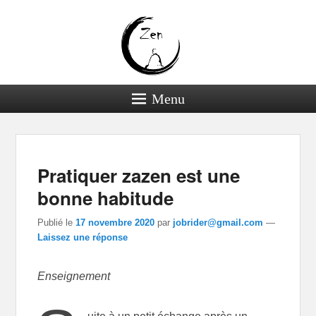
Menu
Navigation dans les
←
Précédent
Suivant
→
articles
Pratiquer zazen est une
bonne habitude
Publié le
17 novembre 2020
par
jobrider@gmail.com
—
Laissez une réponse
Enseignement