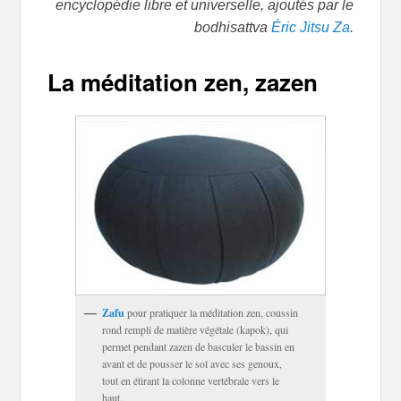
encyclopédie libre et universelle, ajoutés par le
bodhisattva
Éric Jitsu Za
.
La méditation zen, zazen
Zafu
pour pratiquer la méditation zen, coussin
rond rempli de matière végétale (kapok), qui
permet pendant zazen de basculer le bassin en
avant et de pousser le sol avec ses genoux,
tout en étirant la colonne vertébrale vers le
haut.