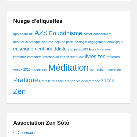
Nuage d’étiquettes
AZS
Bouddhisme
app zoom
azi
climat
confinement
debuter la pratique
dharma
dojo de paris
ecologie
engagement ecologique
enseignement bouddiste
equipe azs93
fetes fin année
livres zen
immobile
immobilité
initiation au zazen
interview
meilleurs
Méditation
voeux 2025
moine zen
non action
nouvel an
Pratique
zazen
Retraite
sesshin
silence
visioconference
Zen
Association Zen Sôtô
Connexion