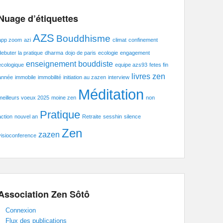
Nuage d’étiquettes
AZS
Bouddhisme
app zoom
azi
climat
confinement
debuter la pratique
dharma
dojo de paris
ecologie
engagement
enseignement bouddiste
ecologique
equipe azs93
fetes fin
livres zen
année
immobile
immobilité
initiation au zazen
interview
Méditation
meilleurs voeux 2025
moine zen
non
Pratique
action
nouvel an
Retraite
sesshin
silence
Zen
zazen
visioconference
Association Zen Sôtô
Connexion
Flux des publications