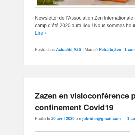
Newsletter de l’Association Zen International
camp d’été 2020 aura lieu ! Nous sommes heu
Lire +
Posté dans
Actualité
,
AZS
|
Marqué
Retraite
,
Zen
|
1 com
Zazen en visioconférence p
confinement Covid19
Publié le
30 avril 2020
par
jobrider@gmail.com
—
1 c